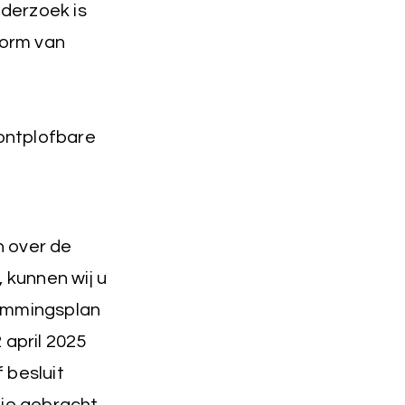
nderzoek is
vorm van
ontplofbare
n over de
 kunnen wij u
stemmingsplan
april 2025
 besluit