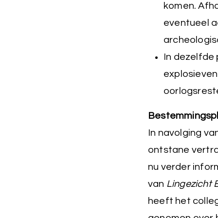
komen. Afha
eventueel a
archeologis
In dezelfde 
explosieven
oorlogsrest
Bestemmingsp
In navolging va
ontstane vertra
nu verder infor
van
Lingezicht 
heeft het coll