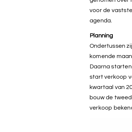
genomen over he
voor de vastste
agenda.
Planning
Ondertussen zij
komende maande
Daarna starten 
start verkoop v
kwartaal van 20
bouw de tweede
verkoop bekend