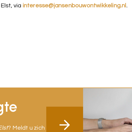
 Elst, via
interesse@jansenbouwontwikkeling.nl
.
gte
Elst
? Meldt u zich