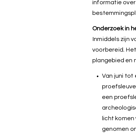
informatie over
bestemmingspla
Onderzoek in h
Inmiddels zijn 
voorbereid. He
plangebied en n
Van juni to
proefsleuve
een proefsl
archeologis
licht komen
genomen om 