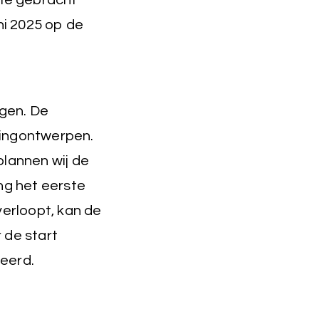
tie gebracht
ni 2025 op de
ngen. De
ningontwerpen.
plannen wij de
ng het eerste
verloopt, kan de
 de start
eerd.