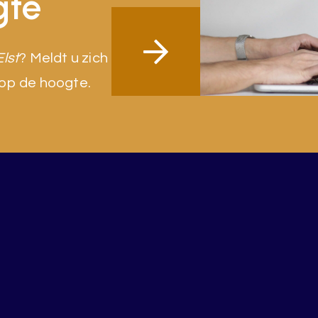
gte
Elst
? Meldt u zich
 op de hoogte.